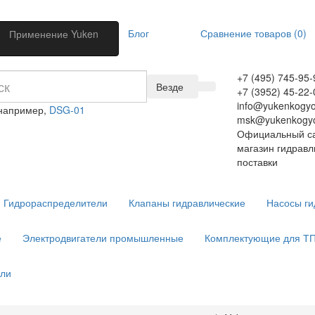
Блог
Сравнение товаров (0)
Применение Yuken
+7 (495) 745-95-
Везде
+7 (3952) 45-22-
info@yukenkogyo
 например,
DSG-01
msk@yukenkogyo
Официальный са
магазин гидравл
поставки
Гидрораспределители
Клапаны гидравлические
Насосы ги
е
Электродвигатели промышленные
Комплектующие для Т
ели