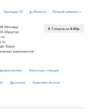
Закладки (0)
р.
Валюта
Личный кабинет
98 (Москва)
0
Tоваров,
на
0.00р.
00 (Иркутск)
.ru
.ru
йт Yuken
ических компонентов -
дравлические
Насосные станции
ПА
Дроссели
Комплект болтов