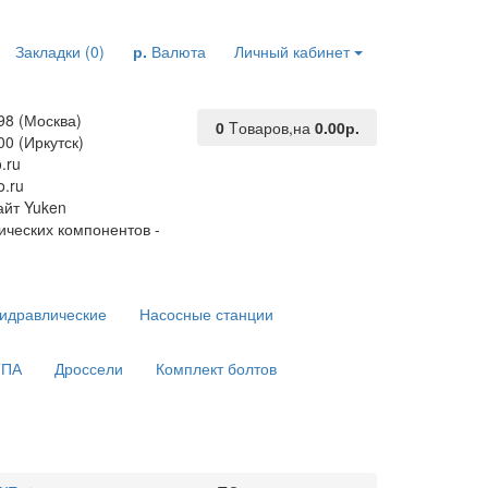
Закладки (0)
р.
Валюта
Личный кабинет
98 (Москва)
0
Tоваров,
на
0.00р.
00 (Иркутск)
.ru
.ru
йт Yuken
ических компонентов -
гидравлические
Насосные станции
ТПА
Дроссели
Комплект болтов