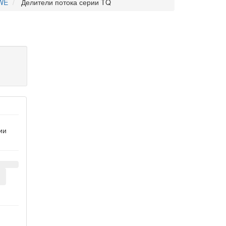
AWE
Делители потока серии TQ
ии