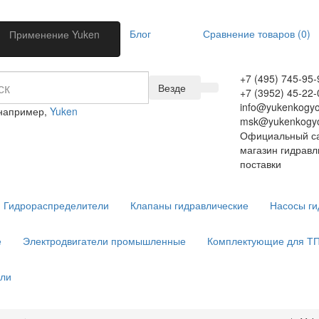
Блог
Сравнение товаров (0)
Применение Yuken
+7 (495) 745-95-
Везде
+7 (3952) 45-22-
info@yukenkogyo
 например,
Yuken
msk@yukenkogyo
Официальный са
магазин гидравл
поставки
Гидрораспределители
Клапаны гидравлические
Насосы ги
е
Электродвигатели промышленные
Комплектующие для Т
ели