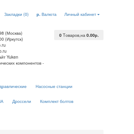
Закладки (0)
р.
Валюта
Личный кабинет
98 (Москва)
0
Tоваров,
на
0.00р.
00 (Иркутск)
.ru
.ru
йт Yuken
ических компонентов -
дравлические
Насосные станции
ПА
Дроссели
Комплект болтов