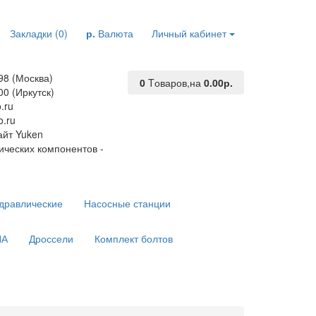
Закладки (0)
р.
Валюта
Личный кабинет
98 (Москва)
0
Tоваров,
на
0.00р.
00 (Иркутск)
.ru
.ru
йт Yuken
ических компонентов -
дравлические
Насосные станции
ПА
Дроссели
Комплект болтов