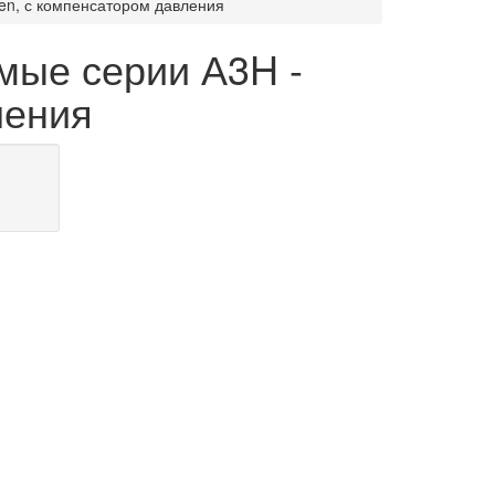
en, с компенсатором давления
мые серии А3H -
ления