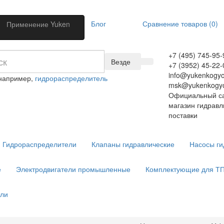
Блог
Сравнение товаров (0)
Применение Yuken
+7 (495) 745-95-
Везде
+7 (3952) 45-22-
info@yukenkogyo
 например,
гидрораспределитель
msk@yukenkogyo
Официальный са
магазин гидравл
поставки
Гидрораспределители
Клапаны гидравлические
Насосы ги
е
Электродвигатели промышленные
Комплектующие для Т
ели