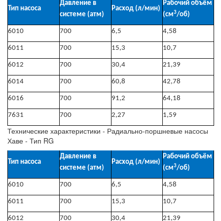
Давление в
Рабочий объём
Тип насоса
Расход (л/мин)
3
системе (атм)
(см
/об)
6010
700
6,5
4,58
6011
700
15,3
10,7
6012
700
30,4
21,39
6014
700
60,8
42,78
6016
700
91,2
64,18
7631
700
2,27
1,59
Технические характеристики - Радиально-поршневые насосы
Хаве - Тип RG
Давление в
Рабочий объём
Тип насоса
Расход (л/мин)
3
системе (атм)
(см
/об)
6010
700
6,5
4,58
6011
700
15,3
10,7
6012
700
30,4
21,39