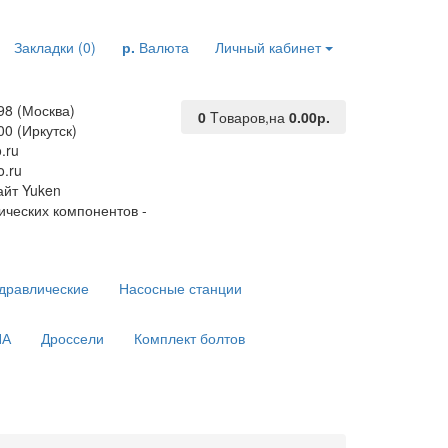
Закладки (0)
р.
Валюта
Личный кабинет
98 (Москва)
0
Tоваров,
на
0.00р.
00 (Иркутск)
.ru
.ru
йт Yuken
ических компонентов -
дравлические
Насосные станции
ПА
Дроссели
Комплект болтов