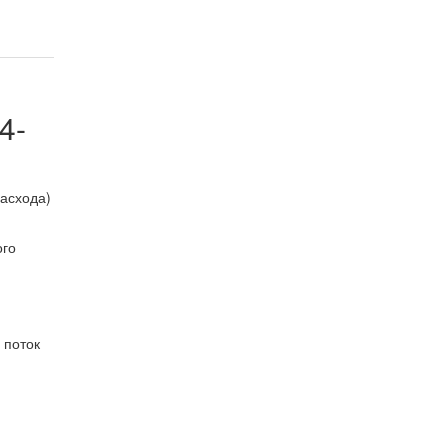
4-
расхода)
ого
 поток