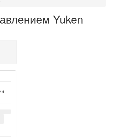
0
равлением Yuken
ии