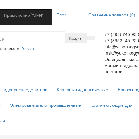
Блог
Сравнение товаров (0)
Применение Yuken
+7 (495) 745-95-
Везде
+7 (3952) 45-22-
info@yukenkogyo
 например,
Yuken
msk@yukenkogyo
Официальный са
магазин гидравл
поставки
Гидрораспределители
Клапаны гидравлические
Насосы ги
е
Электродвигатели промышленные
Комплектующие для Т
ели