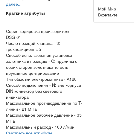
далее...
Мой Мир
Краткие атрибуты
Вконтакте
Серия кодировка производителя -
DSG-01
Число позиций клапана -
3:
трехпозиционный
Способ использования установки
золотника в позицию -
C: пружины с
обоих сторон золотника то есть
пружинное центрирование
Тип обмотки электромагнита -
А120
Способ подключения -
N: вне корпуса
DIN коннектор без светового
индикатора
Максимальное противодавление по T-
линии -
21 МПа
Максимальное рабочее давление -
35
МПа
Максимальный расход -
100 л/мин
Смотреть все атрибуты