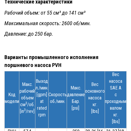
Технические характеристики
Рабочий объем: от 55 см³ до 141 см³
Максимальная скорость: 2600 об/мин.
Давление: до 250 бар.
Варианты
промышленного
исполнения
поршневого насоса PVH
Вес
Выход
насоса
Макс.
Вес
л
./
мин
.
Макс.
SAE A
рабочий
основного
Код
[gpm]
Скорость
давление
с
объем
насоса
модели
at
об./мин.
Бар.
проходным
3
см
/об.
кг.
rated
[psi]
валом
3
[in
/rev]
[lbs]
rpm
кг.
[lbs]