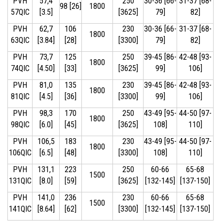
PVH
57,4
250
30-36 [66-
31-37 [68-
98 [26]
1800
57QIC
[3.5]
[3625]
79]
82]
PVH
62,7
106
230
30-36 [66-
31-37 [68-
1800
63QIC
[3.84]
[28]
[3300]
79]
82]
PVH
73,7
125
250
39-45 [86-
42-48 [93-
1800
74QIC
[4.50]
[33]
[3625]
99]
106]
PVH
81,0
135
230
39-45 [86-
42-48 [93-
1800
81QIC
[4.5]
[36]
[3300]
99]
106]
PVH
98,3
170
250
43-49 [95-
44-50 [97-
1800
98QIC
[6.0]
[45]
[3625]
108]
110]
PVH
106,5
183
230
43-49 [95-
44-50 [97-
1800
106QIC
[6.5]
[48]
[3300]
108]
110]
PVH
131,1
223
250
60-66
65-68
1500
131QIC
[8.0]
[59]
[3625]
[132-145]
[137-150]
PVH
141,0
236
230
60-66
65-68
1500
141QIC
[8.64]
[62]
[3300]
[132-145]
[137-150]