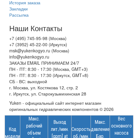
История заказа
Закладки
Рассылка
Наши Контакты
+7 (495) 745-95-98 (Москва)
+7 (3952) 45-22-00 (Иркутск)
msk@yukenkogyo.ru (Москва)
info@yukenkogyo.ru
ЗАКАЗЫ EMAIL ПРИНИМАЕМ 24/7
ПН - ПТ: 8:30 - 17:30 (Москва, GMT+3)
ПН - ПТ: 8:30 - 17:30 (Иркутск, GMT+8)
СБ - ВС: выходной
г. Москва, ул. Костякова 12, стр. 2
г. Иркутск, ул. Старокузьмихинская 28
Yuken - официальный сайт интернет магазин
оригинальных гидравлических компонентов © 2026
Макс.
Вес
Выход
Макс.
рабочий
основного
Код
лит
./
мин
.
Скорость
давление
объем
насоса
модели
[gpm] at
об./мин.
Бар.