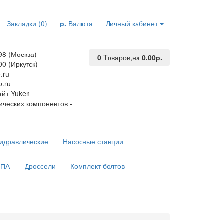
Закладки (0)
р.
Валюта
Личный кабинет
98 (Москва)
0
Tоваров,
на
0.00р.
00 (Иркутск)
.ru
.ru
йт Yuken
ических компонентов -
гидравлические
Насосные станции
ТПА
Дроссели
Комплект болтов