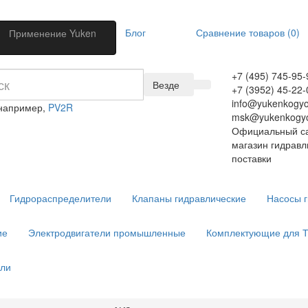
Блог
Сравнение товаров (0)
Применение Yuken
+7 (495) 745-95-
Везде
+7 (3952) 45-22-
info@yukenkogyo
 например,
PV2R
msk@yukenkogyo
Официальный са
магазин гидравл
поставки
Гидрораспределители
Клапаны гидравлические
Насосы 
ие
Электродвигатели промышленные
Комплектующие для 
ели