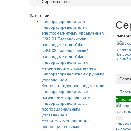
Сервоклапаны
Категории
Се
Гидрораспределители
Гидрораспределитель с
электромагнитным управлением
Выбери
DSG-01 Гидравлический
распределитель Yuken
DSG-03 Гидравлический
Высоко
распределитель Yuken
линейн
Гидрораспределители с
механическим управлением
Гидрораспределители с ручным
Сорти
управлением
Крановые гидрораспределители
Гидрораспределитель с
Прос
логическим управлением
Популя
Гидрораспределитель с
пропорциональным
управлением
Усилители мощности для
Гидрора
пропорциональных
высокос