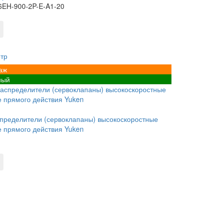
EH-900-2P-E-A1-20
тр
аж
ный
пределители (сервоклапаны) высокоскоростные
 прямого действия Yuken