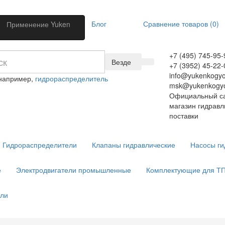
Блог
Сравнение товаров (0)
Применение Yuken
+7 (495) 745-95-
Везде
+7 (3952) 45-22-
info@yukenkogyo
 например,
гидрораспределитель
msk@yukenkogyo
Официальный са
магазин гидравл
поставки
Гидрораспределители
Клапаны гидравлические
Насосы ги
е
Электродвигатели промышленные
Комплектующие для Т
ели