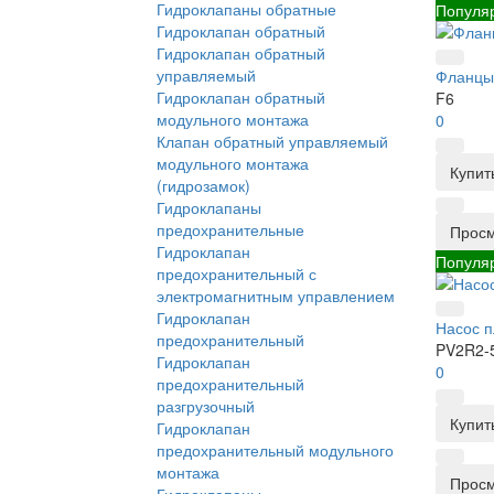
Гидроклапаны обратные
Популя
Гидроклапан обратный
Гидроклапан обратный
управляемый
Фланцы
Гидроклапан обратный
F6
модульного монтажа
0
Клапан обратный управляемый
модульного монтажа
Купит
(гидрозамок)
Гидроклапаны
предохранительные
Прос
Гидроклапан
Популя
предохранительный с
электромагнитным управлением
Гидроклапан
Насос п
предохранительный
PV2R2-
Гидроклапан
0
предохранительный
разгрузочный
Купит
Гидроклапан
предохранительный модульного
монтажа
Прос