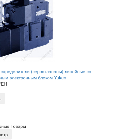
спределители (сервоклапаны) линейные со
ным электронным блоком Yuken
*EH
ь
рные Товары
мотр