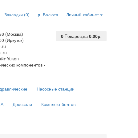
Закладки (0)
р.
Валюта
Личный кабинет
98 (Москва)
0
Tоваров,
на
0.00р.
00 (Иркутск)
.ru
.ru
йт Yuken
ических компонентов -
дравлические
Насосные станции
ПА
Дроссели
Комплект болтов