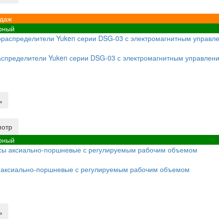
одаж
рный
спределители Yuken серии DSG-03 с электромагнитным управлени
ь
мотр
рный
 аксиально-поршневые с регулируемым рабочим объемом
ь