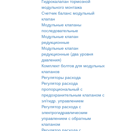
Гидрокалапан тормозной
модульного монтажа
Счетчик баланс модульный
клапан
Модульные клапаны
последовательные
Модульные клапан
редукционные
Модульные клапан
редукционные (два уровня
давления)
Комплект болтов для модульных
клапанов
Регуляторы расхода
Регулятор расхода
пропорциональный с
предохранительным клапаном с
эл/гидр. управлением
Регулятор расхода с
электрогидравлическим
управлением с обратным
клапаном
Регулятор расхода с