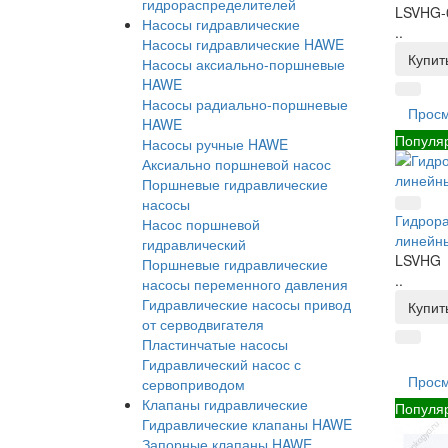
гидрораспределителей
LSVHG-
Насосы гидравлические
..
Насосы гидравлические HAWE
Купит
Насосы аксиально-поршневые
HAWE
Насосы радиально-поршневые
Прос
HAWE
Популя
Насосы ручные HAWE
Аксиально поршневой насос
Поршневые гидравлические
насосы
Гидрора
Насос поршневой
линейн
гидравлический
LSVHG
Поршневые гидравлические
..
насосы переменного давления
Гидравлические насосы привод
Купит
от серводвигателя
Пластинчатые насосы
Гидравлический насос с
Прос
сервоприводом
Клапаны гидравлические
Популя
Гидравлические клапаны HAWE
Запорные клапаны HAWE