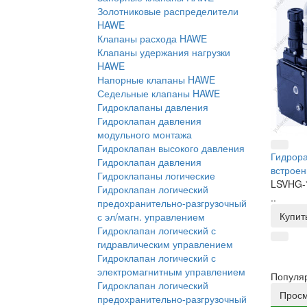
Золотниковые распределители
HAWE
Клапаны расхода HAWE
Клапаны удержания нагрузки
HAWE
Напорные клапаны HAWE
Седельные клапаны HAWE
Гидроклапаны давления
Гидроклапан давления
модульного монтажа
Гидроклапан высокого давления
Гидрора
Гидроклапан давления
встроен
Гидроклапаны логические
LSVHG-
Гидроклапан логический
..
предохранительно-разгрузочный
Купит
с эл/магн. управлением
Гидроклапан логический с
гидравлическим управлением
Гидроклапан логический с
электромагнитным управлением
Популя
Гидроклапан логический
Прос
предохранительно-разгрузочный