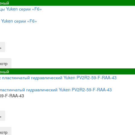
рный
 Yuken серии «F6»
ь
мотр
рный
ластинчатый гидравлический Yuken PV2R2-59-F-RAA-43
59-F-RAA-43
ь
мотр