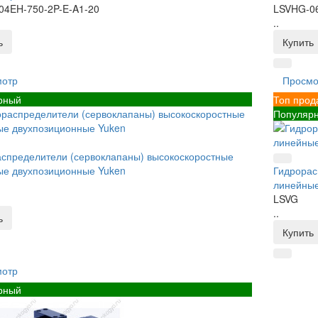
04EH-750-2P-E-A1-20
LSVHG-06
..
ь
Купить
мотр
Просмо
рный
Топ прод
Популяр
спределители (сервоклапаны) высокоскоростные
ые двухпозиционные Yuken
Гидрорас
линейные
LSVG
..
ь
Купить
мотр
рный