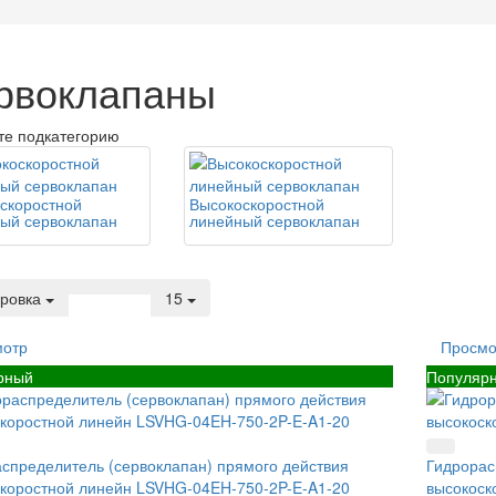
рвоклапаны
те подкатегорию
скоростной
Высокоскоростной
ый сервоклапан
линейный сервоклапан
ровка
15
мотр
Просмо
рный
Популяр
спределитель (сервоклапан) прямого действия
Гидрорас
коростной линейн LSVHG-04EH-750-2P-E-A1-20
высокоск