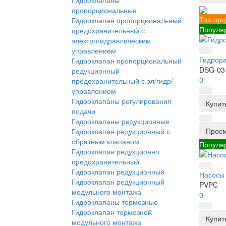
Гидроклапаны
пропорциональные
Топ пр
Гидроклапан пропорциональный
Популя
предохранительный с
электрогидравлическим
управлением
Гидрора
Гидроклапан пропорциональный
DSG-03
редукционный
0
предохранительный с эл/гидр/
управлением
Гидроклапаны регулирования
Купит
подачи
Гидроклапаны редукционные
Прос
Гидроклапан редукционный с
обратным клапаном
Популя
Гидроклапан редукционно
предохранительный
Гидроклапан редукционный
Насосы
Гидроклапан редукционный
PVPC
модульного монтажа
0
Гидроклапаны тормозные
Гидроклапан тормозной
Купит
модульного монтажа